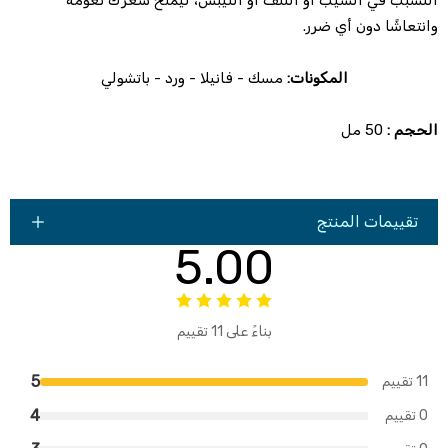
التسبب في الشيب أو التلف أو التيبس، ليمنح شعرك نعومة
وانتعاشًا دون أي ضرر.
المكونات:
مسك - فانيلا - ورد - باتشولي
الحجم :
50 مل
تقييمات المنتج
5.00
بناءً على 11 تقييم
5
11 تقييم
4
0 تقييم